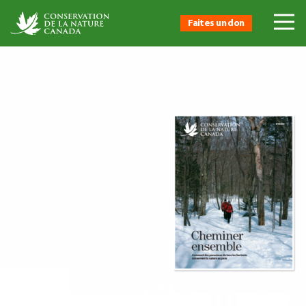
Faites un don
Cheminer